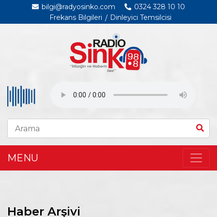
bilgi@radyosinko.com
0324 328 10 10
Frekans Bilgileri
Dinleyici Temsilcisi
MENU
Haber Arşivi