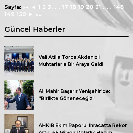
Sayfa:
««
◄
1
2
3
. . .
17
18
19
20
21
. . .
148
149
150
►
»»
Güncel Haberler
Vali Atilla Toros Akdenizli
Muhtarlarla Bir Araya Geldi
Ali Mahir Başarır Yenişehir’de:
“Birlikte Göneneceğiz”
AHKİB Ekim Raporu: İhracatta Rekor
Artış, 65 Milyon Dolarlık Hacim