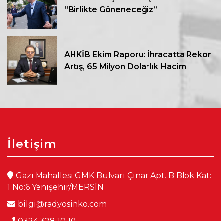
“Birlikte Göneneceğiz”
AHKİB Ekim Raporu: İhracatta Rekor
Artış, 65 Milyon Dolarlık Hacim
İletişim
Gazi Mahallesi GMK Bulvarı Çınar Apt. B Blok Kat:
1 No:6 Yenişehir/MERSİN
bilgi@radyosinko.com
0324 328 10 10