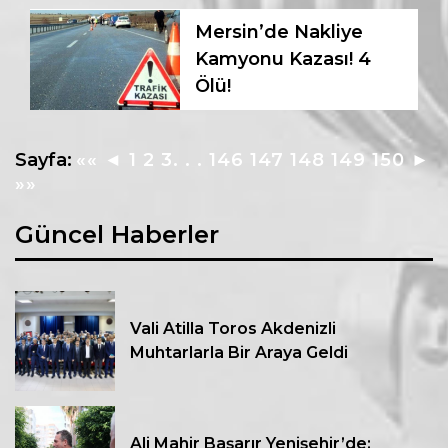
Mersin’de Nakliye
Kamyonu Kazası! 4
Ölü!
Sayfa:
««
◄
1
2
3
. . .
146
147
148
149
150
►
»»
Güncel Haberler
Vali Atilla Toros Akdenizli
Muhtarlarla Bir Araya Geldi
Ali Mahir Başarır Yenişehir’de: