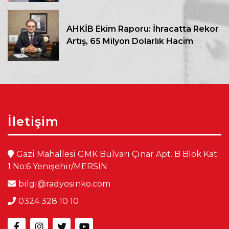
AHKİB Ekim Raporu: İhracatta Rekor
Artış, 65 Milyon Dolarlık Hacim
İletişim
Gazi Mahallesi GMK Bulvarı Çınar Apt. B Blok Kat:
1 No:6 Yenişehir/MERSİN
bilgi@radyosinko.com
0324 328 10 10