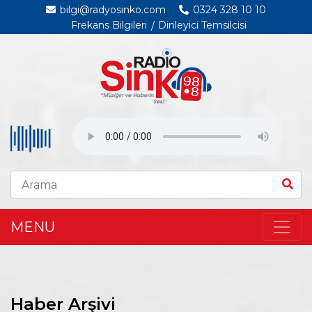
bilgi@radyosinko.com
0324 328 10 10
Frekans Bilgileri
Dinleyici Temsilcisi
MENU
Haber Arşivi