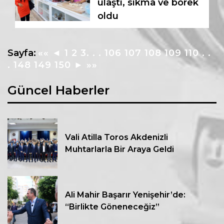
ulaştı, sıkma ve börek
oldu
Sayfa:
««
◄
1
2
3
. . .
106
107
108
109
110
. .
.
148
149
150
►
»»
Güncel Haberler
Vali Atilla Toros Akdenizli
Muhtarlarla Bir Araya Geldi
Ali Mahir Başarır Yenişehir’de:
“Birlikte Göneneceğiz”