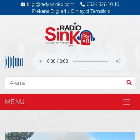
bilgi@radyosinko.com
0324 328 10 10
Frekans Bilgileri
Dinleyici Temsilcisi
MENU