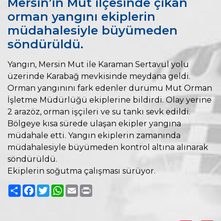
Mersin’in Mut ilçesinde çıkan
orman yangını ekiplerin
müdahalesiyle büyümeden
söndürüldü.
Yangın, Mersin Mut ile Karaman Sertavul yolu
üzerinde Karabağ mevkisinde meydana geldi.
Orman yangınını fark edenler durumu Mut Orman
İşletme Müdürlüğü ekiplerine bildirdi. Olay yerine
2 arazöz, orman işçileri ve su tankı sevk edildi.
Bölgeye kısa sürede ulaşan ekipler yangına
müdahale etti. Yangın ekiplerin zamanında
müdahalesiyle büyümeden kontrol altına alınarak
söndürüldü.
Ekiplerin soğutma çalışması sürüyor.
Paylaş
Facebook
Twitter
WhatsApp
Email
Print