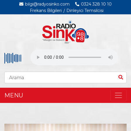
bilgi@radyosinko.com
0324 328 10 10
Frekans Bilgileri
Dinleyici Temsilcisi
MENU