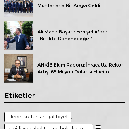
Muhtarlarla Bir Araya Geldi
Ali Mahir Başarır Yenişehir’de:
“Birlikte Göneneceğiz”
AHKİB Ekim Raporu: İhracatta Rekor
Artış, 65 Milyon Dolarlık Hacim
Etiketler
filenin sultanları galibiyet
,
a milli voleybol takımı belçika maçı
,