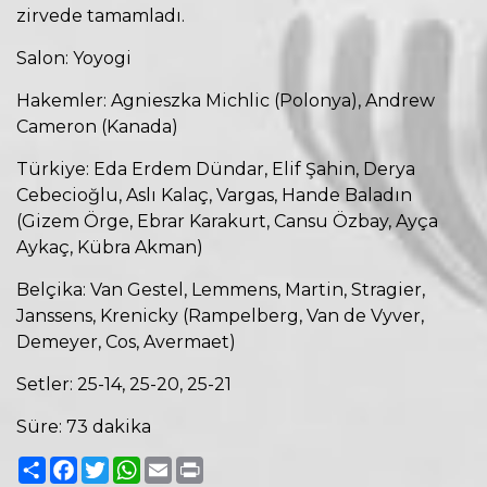
zirvede tamamladı.
Salon: Yoyogi
Hakemler: Agnieszka Michlic (Polonya), Andrew
Cameron (Kanada)
Türkiye: Eda Erdem Dündar, Elif Şahin, Derya
Cebecioğlu, Aslı Kalaç, Vargas, Hande Baladın
(Gizem Örge, Ebrar Karakurt, Cansu Özbay, Ayça
Aykaç, Kübra Akman)
Belçika: Van Gestel, Lemmens, Martin, Stragier,
Janssens, Krenicky (Rampelberg, Van de Vyver,
Demeyer, Cos, Avermaet)
Setler: 25-14, 25-20, 25-21
Süre: 73 dakika
Paylaş
Facebook
Twitter
WhatsApp
Email
Print