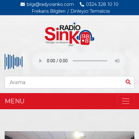
bilgi@radyosinko.com
0324 328 10 10
Frekans Bilgileri
Dinleyici Temsilcisi
MENU