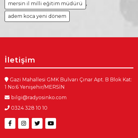
mersin il milli eğitim müdürü
,
adem koca yeni dönem
İletişim
Gazi Mahallesi GMK Bulvarı Çınar Apt. B Blok Kat:
1 No:6 Yenişehir/MERSİN
bilgi@radyosinko.com
0324 328 10 10