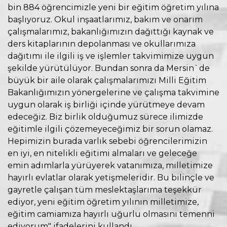
bin 884 öğrencimizle yeni bir eğitim öğretim yılına
başlıyoruz. Okul inşaatlarımız, bakım ve onarım
çalışmalarımız, bakanlığımızın dağıttığı kaynak ve
ders kitaplarının depolanması ve okullarımıza
dağıtımı ile ilgili iş ve işlemler takvimimize uygun
şekilde yürütülüyor. Bundan sonra da Mersin`de
büyük bir aile olarak çalışmalarımızı Milli Eğitim
Bakanlığımızın yönergelerine ve çalışma takvimine
uygun olarak iş birliği içinde yürütmeye devam
edeceğiz. Biz birlik olduğumuz sürece ilimizde
eğitimle ilgili çözemeyeceğimiz bir sorun olamaz.
Hepimizin burada varlık sebebi öğrencilerimizin
en iyi, en nitelikli eğitimi almaları ve geleceğe
emin adımlarla yürüyerek vatanımıza, milletimize
hayırlı evlatlar olarak yetişmeleridir. Bu bilinçle ve
gayretle çalışan tüm meslektaşlarıma teşekkür
ediyor, yeni eğitim öğretim yılının milletimize,
eğitim camiamıza hayırlı uğurlu olmasını temenni
ediyorum" ifadelerini kullandı.