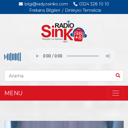
bilgi@radyosinko.com
0324 328 10 10
Frekans Bilgileri
Dinleyici Temsilcisi
MENU