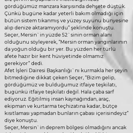
gördüğümüz manzara karşısında dehşete düştük.
Çünkü bugüne kadar yeterli bakım olmadığı için
bütün sistem tıkanmış ve yüzey suyunu bünyesine
alıp denize aktaramıyordu” şeklinde konuştu.
Seçer, Mersin`in yüzde 52`sinin orman alanı
olduğunu söyleyerek, “Mersin orman yangınlarının
da yoğun olduğu bir yer. Bu yüzden her türlü
afete hazır bir kent hüviyetinde olmamız
gerekiyor” dedi.
Afet İşleri Dairesi Başkanlığı`nı kurmakla her şeyin
bitmediğine dikkat çeken Seçer, “Bizim gelip,
gördüğümüz ve bulduğumuz itfaiye teşkilatı,
bugünkü itfaiye teşkilatı değil. Hala çaba sarf
ediyoruz. Eğitilmiş insan kaynağından, araç,
ekipman ve kurtarma teçhizatına kadar, bütçe
kısıtlaması yapmadan bunların çabası içerisindeyiz”
diye konuştu.
Seçer, Mersin`in deprem bölgesi olmadığını ancak