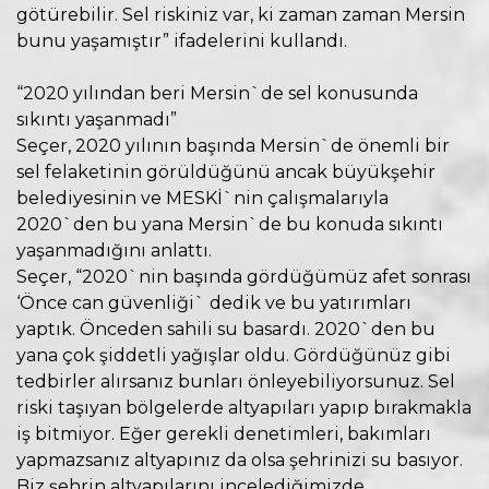
götürebilir. Sel riskiniz var, ki zaman zaman Mersin
bunu yaşamıştır” ifadelerini kullandı.
“2020 yılından beri Mersin`de sel konusunda
sıkıntı yaşanmadı”
Seçer, 2020 yılının başında Mersin`de önemli bir
sel felaketinin görüldüğünü ancak büyükşehir
belediyesinin ve MESKİ`nin çalışmalarıyla
2020`den bu yana Mersin`de bu konuda sıkıntı
yaşanmadığını anlattı.
Seçer, “2020`nin başında gördüğümüz afet sonrası
‘Önce can güvenliği` dedik ve bu yatırımları
yaptık. Önceden sahili su basardı. 2020`den bu
yana çok şiddetli yağışlar oldu. Gördüğünüz gibi
tedbirler alırsanız bunları önleyebiliyorsunuz. Sel
riski taşıyan bölgelerde altyapıları yapıp bırakmakla
iş bitmiyor. Eğer gerekli denetimleri, bakımları
yapmazsanız altyapınız da olsa şehrinizi su basıyor.
Biz şehrin altyapılarını incelediğimizde