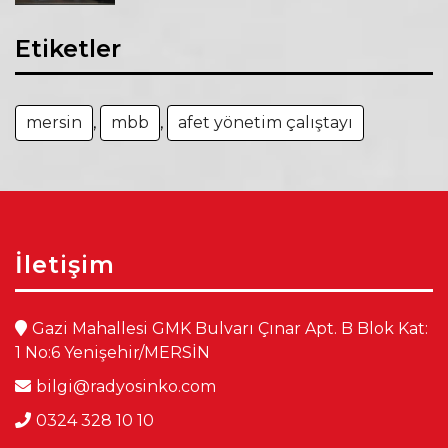
Etiketler
mersin
,
mbb
,
afet yönetim çalıştayı
İletişim
Gazi Mahallesi GMK Bulvarı Çınar Apt. B Blok Kat:
1 No:6 Yenişehir/MERSİN
bilgi@radyosinko.com
0324 328 10 10