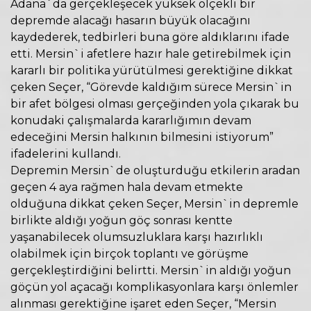
Adana`da gerçekleşecek yüksek ölçekli bir
depremde alacağı hasarın büyük olacağını
kaydederek, tedbirleri buna göre aldıklarını ifade
etti. Mersin`i afetlere hazır hale getirebilmek için
kararlı bir politika yürütülmesi gerektiğine dikkat
çeken Seçer, “Görevde kaldığım sürece Mersin`in
bir afet bölgesi olması gerçeğinden yola çıkarak bu
konudaki çalışmalarda kararlığımın devam
edeceğini Mersin halkının bilmesini istiyorum”
ifadelerini kullandı.
Depremin Mersin`de oluşturduğu etkilerin aradan
geçen 4 aya rağmen hala devam etmekte
olduğuna dikkat çeken Seçer, Mersin`in depremle
birlikte aldığı yoğun göç sonrası kentte
yaşanabilecek olumsuzluklara karşı hazırlıklı
olabilmek için birçok toplantı ve görüşme
gerçekleştirdiğini belirtti. Mersin`in aldığı yoğun
göçün yol açacağı komplikasyonlara karşı önlemler
alınması gerektiğine işaret eden Seçer, “Mersin