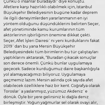
Çünkü o insanlar buradaydı” diye konuştu.
Afetlere karşı hazırlıklı olabilmek için, İstanbul
Büyükşehir Belediyesinin bugüne kadar deprem
ile ilgili deneyimlerden yararlanmanın en iyi
yöntem olduğunu düşündüklerini belirten Seçer,
afet yönetiminde kamu kurumlarının tüm
aktörlerinin işbirliğinin önemine dikkat çekti.
Seçer, Afet İşleri Dairesi`ni yeni kurduklarını fakat
2019`dan bu yana Mersin Büyükşehir
Belediyesindeki tüm birimlerin bu tür çalıştayları
yaptıklarını aktararak, “Buradan çıkacak sonuçlar
son derece önemli. Çünkü bunlar uygulamaya
geçecek. Sadece kurduğumuz daire başkanlığıyla
yol alamayacağımızı biliyoruz. Uygulamaya
geçmemiz lazım. Mersin aslında çok sayıda afet
olabilecek özelliklere haiz bir kent. Coğrafya olarak
Toroslar`a yaslanmışız, yüzümüz Akdeniz`e
dönük. Öyle bir yere gelirsiniz ki dağla deniz
birleşmiştir. Yoğun yağmurlar sel olarak ovayı alır,