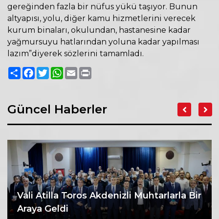
gereğinden fazla bir nüfus yükü taşıyor. Bunun
altyapısı, yolu, diğer kamu hizmetlerini verecek
kurum binaları, okulundan, hastanesine kadar
yağmursuyu hatlarından yoluna kadar yapılması
lazım”diyerek sözlerini tamamladı.
Paylaş
Facebook
Twitter
WhatsApp
Email
Print
Güncel Haberler
Vali Atilla Toros Akdenizli Muhtarlarla Bir
Araya Geldi