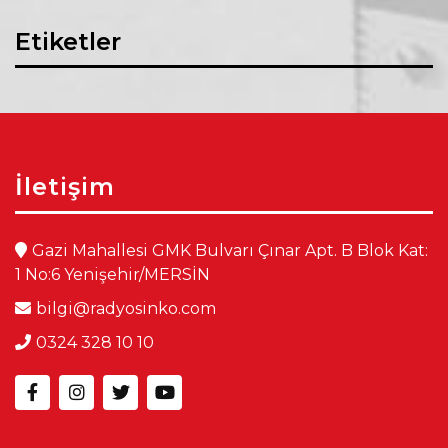
Etiketler
İletişim
Gazi Mahallesi GMK Bulvarı Çınar Apt. B Blok Kat:
1 No:6 Yenişehir/MERSİN
bilgi@radyosinko.com
0324 328 10 10