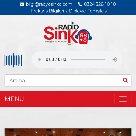
bilgi@radyosinko.com
0324 328 10 10
Frekans Bilgileri
Dinleyici Temsilcisi
MENU