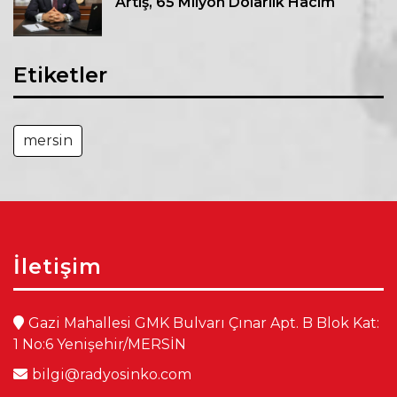
Artış, 65 Milyon Dolarlık Hacim
Etiketler
mersin
İletişim
Gazi Mahallesi GMK Bulvarı Çınar Apt. B Blok Kat:
1 No:6 Yenişehir/MERSİN
bilgi@radyosinko.com