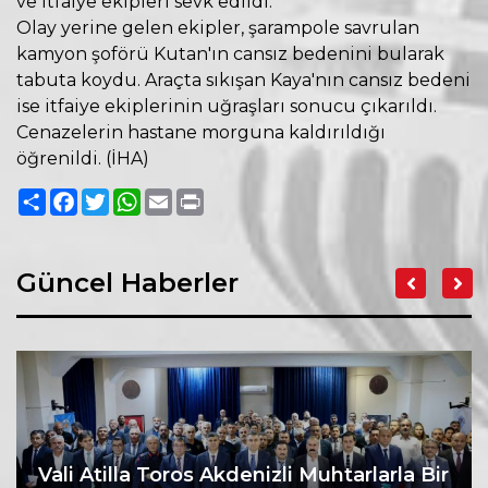
ve itfaiye ekipleri sevk edildi.
Olay yerine gelen ekipler, şarampole savrulan
kamyon şoförü Kutan'ın cansız bedenini bularak
tabuta koydu. Araçta sıkışan Kaya'nın cansız bedeni
ise itfaiye ekiplerinin uğraşları sonucu çıkarıldı.
Cenazelerin hastane morguna kaldırıldığı
öğrenildi. (İHA)
Paylaş
Facebook
Twitter
WhatsApp
Email
Print
Güncel Haberler
Vali Atilla Toros Akdenizli Muhtarlarla Bir