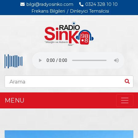
bilgi@radyosinko.com
0324 328 10 10
Frekans Bilgileri
Dinleyici Temsilcisi
MENU