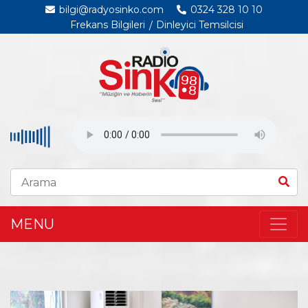
bilgi@radyosinko.com
0324 328 10 10
Frekans Bilgileri
Dinleyici Temsilcisi
MENU