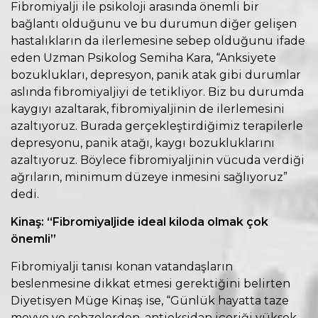
Fibromiyalji ile psikoloji arasında önemli bir
bağlantı olduğunu ve bu durumun diğer gelişen
hastalıkların da ilerlemesine sebep olduğunu ifade
eden Uzman Psikolog Semiha Kara, “Anksiyete
bozuklukları, depresyon, panik atak gibi durumlar
aslında fibromiyaljiyi de tetikliyor. Biz bu durumda
kaygıyı azaltarak, fibromiyaljinin de ilerlemesini
azaltıyoruz. Burada gerçekleştirdiğimiz terapilerle
depresyonu, panik atağı, kaygı bozukluklarını
azaltıyoruz. Böylece fibromiyaljinin vücuda verdiği
ağrıların, minimum düzeye inmesini sağlıyoruz”
dedi.
Kinaş: “Fibromiyaljide ideal kiloda olmak çok
önemli”
Fibromiyalji tanısı konan vatandaşların
beslenmesine dikkat etmesi gerektiğini belirten
Diyetisyen Müge Kinaş ise, “Günlük hayatta taze
meyve ve sebzelerden, antioksidan içeriği yüksek