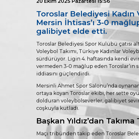
20 Ekim 2025 Pazartesi 15:56
Toroslar Belediyesi Kadın 
Mersin İhtisas’ı 3-0 mağlu
galibiyet elde etti.
Toroslar Belediyesi Spor Kulübü çatısı al
Voleybol Takımı, Türkiye Kadınlar Voleybo
sürdürüyor. Ligin 4. haftasında kendi evi
vermeden 3-0 mağlup eden Toroslar’ın su
iddiasını güçlendirdi.
Mersinli Ahmet Spor Salonu’nda oynanan
ortaya koyan Toroslar ekibi, her sette oy
dolduran voleybolseverler, galibiyet sev
coşkuyla kutladı.
Başkan Yıldız’dan Takıma
Maçı tribünden takip eden Toroslar Bele