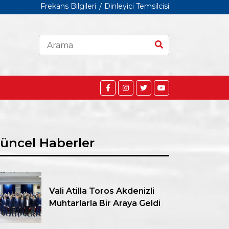
Frekans Bilgileri
Dinleyici Temsilcisi
üncel Haberler
Vali Atilla Toros Akdenizli
Muhtarlarla Bir Araya Geldi