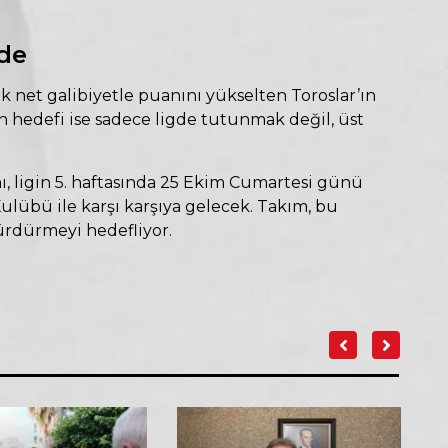
ede
lık net galibiyetle puanını yükselten Toroslar’ın
ımın hedefi ise sadece ligde tutunmak değil, üst
ı, ligin 5. haftasında 25 Ekim Cumartesi günü
übü ile karşı karşıya gelecek. Takım, bu
ürdürmeyi hedefliyor.