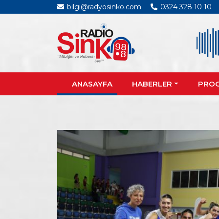
bilgi@radyosinko.com
0324 328 10 10
ANASAYFA
HABERLER
PRO