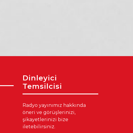
Akdeniz’de Üretimin
Mersin’in Yeni Tatil
Gücü: 400 Kadın
Trendi: Mercan
Kursiyer Kahvaltıda
Bilim Merkezi’ne
Bir Araya Geldi
Yoğun Akın
Dinleyici
Temsilcisi
Radyo yayınımız hakkında
öneri ve görüşlerinizi,
şikayetlerinizi bize
iletebilirsiniz.