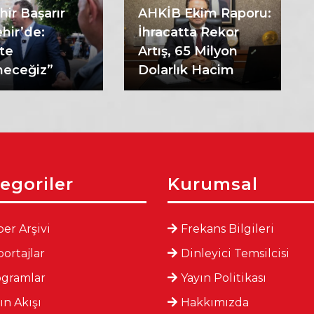
hir Başarır
AHKİB Ekim Raporu:
hir’de:
İhracatta Rekor
kte
Artış, 65 Milyon
eceğiz”
Dolarlık Hacim
egoriler
Kurumsal
er Arşivi
Frekans Bilgileri
ortajlar
Dinleyici Temsilcisi
ogramlar
Yayın Politikası
ın Akışı
Hakkımızda