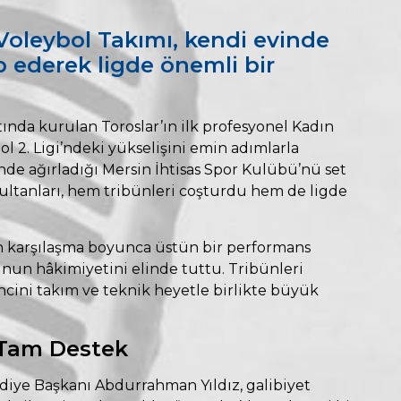
Voleybol Takımı, kendi evinde
p ederek ligde önemli bir
tında kurulan Toroslar’ın ilk profesyonel Kadın
l 2. Ligi’ndeki yükselişini emin adımlarla
nde ağırladığı Mersin İhtisas Spor Kulübü’nü set
ltanları, hem tribünleri coşturdu hem de ligde
 karşılaşma boyunca üstün bir performans
unun hâkimiyetini elinde tuttu. Tribünleri
incini takım ve teknik heyetle birlikte büyük
 Tam Destek
diye Başkanı Abdurrahman Yıldız, galibiyet