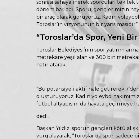
sonrası sahaya inerek sporcuları tek tek te
dönem başladı. Sporu, gençlerimizin hay
bir araç olarak görüyoruz. Kadın voleybol
Toroslar’ın vizyonunun bir yansımasıdır” 
“Toroslar’da Spor, Yeni Bir
Toroslar Belediyesi’nin spor yatırımların
metrekare yeşil alan ve 300 bin metrek
hatırlatarak,
“Bu potansiyeli aktif hale getirerek 7’de
oluşturuyoruz. Kadın voleybol takımımız
futbol altyapısını da hayata geçirmeye h
dedi.
Başkan Yıldız, sporun gençleri kötü alı
vurgulayarak, “Toroslar’da spor; sadece bi