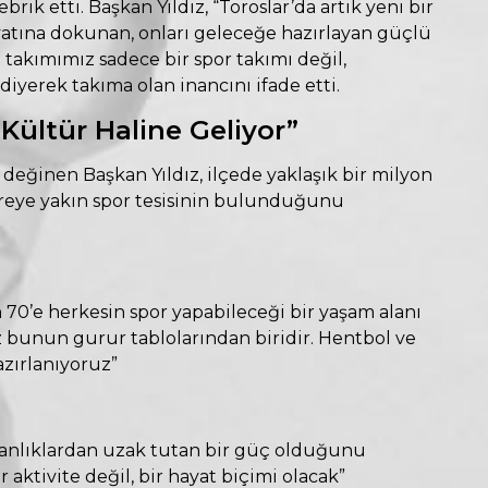
brik etti. Başkan Yıldız, “Toroslar’da artık yeni bir
atına dokunan, onları geleceğe hazırlayan güçlü
 takımımız sadece bir spor takımı değil,
diyerek takıma olan inancını ifade etti.
 Kültür Haline Geliyor”
a değinen Başkan Yıldız, ilçede yaklaşık bir milyon
areye yakın spor tesisinin bulunduğunu
n 70’e herkesin spor yapabileceği bir yaşam alanı
 bunun gurur tablolarından biridir. Hentbol ve
azırlanıyoruz”
şkanlıklardan uzak tutan bir güç olduğunu
r aktivite değil, bir hayat biçimi olacak”