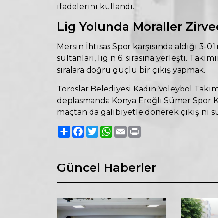
ifadelerini kullandı.
Lig Yolunda Moraller Zirv
Mersin İhtisas Spor karşısında aldığı 3-0’
sultanları, ligin 6. sırasına yerleşti. Tak
sıralara doğru güçlü bir çıkış yapmak.
Toroslar Belediyesi Kadın Voleybol Takım
deplasmanda Konya Ereğli Sümer Spor Kul
maçtan da galibiyetle dönerek çıkışını s
Paylaş
Facebook
Twitter
WhatsApp
Email
Print
Güncel Haberler
iyabet