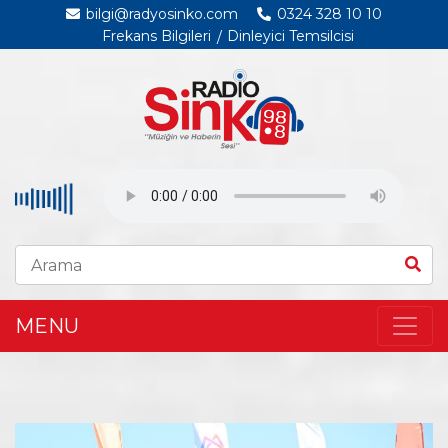
bilgi@radyosinko.com
0324 328 10 10
Frekans Bilgileri
Dinleyici Temsilcisi
MENU