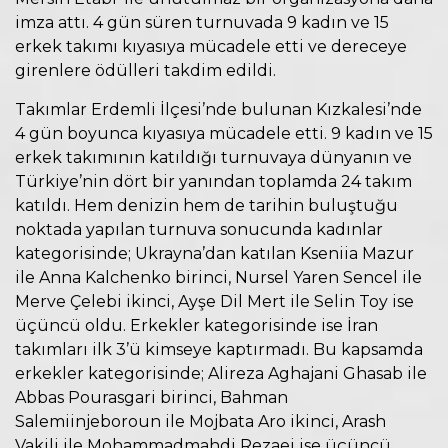
imza attı. 4 gün süren turnuvada 9 kadın ve 15
erkek takımı kıyasıya mücadele etti ve dereceye
girenlere ödülleri takdim edildi.
Takımlar Erdemli İlçesi’nde bulunan Kızkalesi’nde
4 gün boyunca kıyasıya mücadele etti. 9 kadın ve 15
erkek takımının katıldığı turnuvaya dünyanın ve
Türkiye’nin dört bir yanından toplamda 24 takım
katıldı. Hem denizin hem de tarihin buluştuğu
noktada yapılan turnuva sonucunda kadınlar
kategorisinde; Ukrayna’dan katılan Kseniia Mazur
ile Anna Kalchenko birinci, Nursel Yaren Sencel ile
Merve Çelebi ikinci, Ayşe Dil Mert ile Selin Toy ise
üçüncü oldu. Erkekler kategorisinde ise İran
takımları ilk 3’ü kimseye kaptırmadı. Bu kapsamda
erkekler kategorisinde; Alireza Aghajani Ghasab ile
Abbas Pourasgari birinci, Bahman
Salemiinjeboroun ile Mojbata Aro ikinci, Arash
Vakili ile Mohammadmahdi Rezaei ise üçüncü