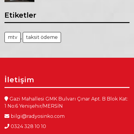
Etiketler
mtv
,
taksit ödeme
İletişim
Gazi Mahallesi GMK Bulvarı Çınar Apt. B Blok Kat:
1 No:6 Yenişehir/MERSİN
bilgi@radyosinko.com
0324 328 10 10