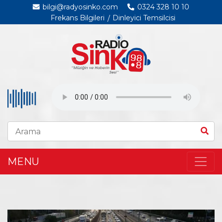
bilgi@radyosinko.com
0324 328 10 10
Frekans Bilgileri
Dinleyici Temsilcisi
MENU