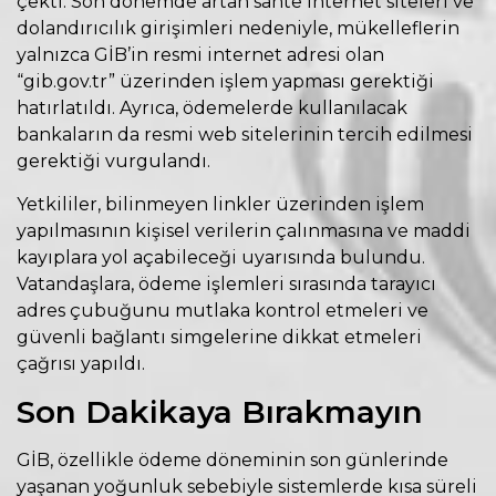
çekti. Son dönemde artan sahte internet siteleri ve
dolandırıcılık girişimleri nedeniyle, mükelleflerin
yalnızca GİB’in resmi internet adresi olan
“gib.gov.tr” üzerinden işlem yapması gerektiği
hatırlatıldı. Ayrıca, ödemelerde kullanılacak
bankaların da resmi web sitelerinin tercih edilmesi
gerektiği vurgulandı.
Yetkililer, bilinmeyen linkler üzerinden işlem
yapılmasının kişisel verilerin çalınmasına ve maddi
kayıplara yol açabileceği uyarısında bulundu.
Vatandaşlara, ödeme işlemleri sırasında tarayıcı
adres çubuğunu mutlaka kontrol etmeleri ve
güvenli bağlantı simgelerine dikkat etmeleri
çağrısı yapıldı.
Son Dakikaya Bırakmayın
GİB, özellikle ödeme döneminin son günlerinde
yaşanan yoğunluk sebebiyle sistemlerde kısa süreli