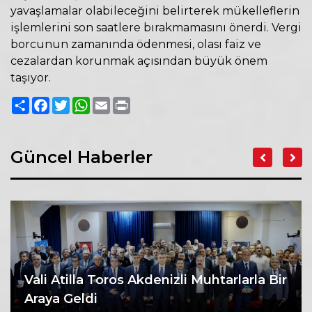
yavaşlamalar olabileceğini belirterek mükelleflerin
işlemlerini son saatlere bırakmamasını önerdi. Vergi
borcunun zamanında ödenmesi, olası faiz ve
cezalardan korunmak açısından büyük önem
taşıyor.
Paylaş
Facebook
Twitter
WhatsApp
Email
Print
Güncel Haberler
Vali Atilla Toros Akdenizli Muhtarlarla Bir
Araya Geldi