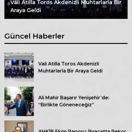
Vali Atilla Toros Akdenizli Muhtarlarla Bir
Araya Geldi
Güncel Haberler
Vali Atilla Toros Akdenizli
Muhtarlarla Bir Araya Geldi
Ali Mahir Başarır Yenişehir’de:
“Birlikte Göneneceğiz”
AHKİB Ekim Raporu: İhracatta Rekor