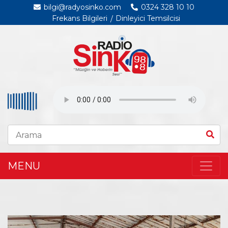
bilgi@radyosinko.com
0324 328 10 10
Frekans Bilgileri
Dinleyici Temsilcisi
MENU