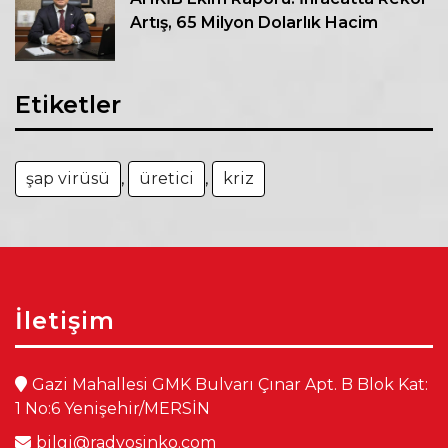
Artış, 65 Milyon Dolarlık Hacim
Etiketler
şap virüsü
,
üretici
,
kriz
İletişim
Gazi Mahallesi GMK Bulvarı Çınar Apt. B Blok Kat:
1 No:6 Yenişehir/MERSİN
bilgi@radyosinko.com