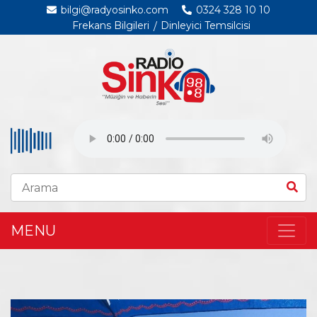
bilgi@radyosinko.com
0324 328 10 10
Frekans Bilgileri
Dinleyici Temsilcisi
MENU