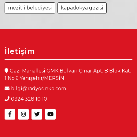
mezitli belediyesi
,
kapadokya gezisi
İletişim
Gazi Mahallesi GMK Bulvarı Çınar Apt. B Blok Kat:
1 No:6 Yenişehir/MERSİN
bilgi@radyosinko.com
0324 328 10 10