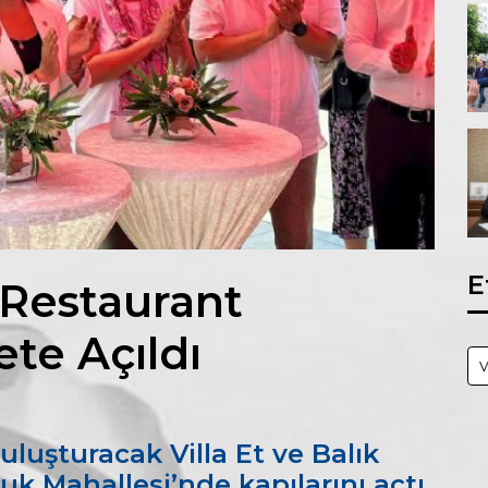
E
k Restaurant
te Açıldı
v
luşturacak Villa Et ve Balık
k Mahallesi’nde kapılarını açtı.