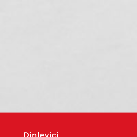
Akdeniz’de Üretimin
Mersin’in Yeni Tatil
Gücü: 400 Kadın
Trendi: Mercan
Kursiyer Kahvaltıda
Bilim Merkezi’ne
Bir Araya Geldi
Yoğun Akın
Dinleyici