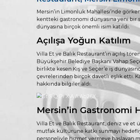
Mersin’in Limonluk Mahallesi’nde görkemli
kentteki gastronomi dünyasına yeni bir so
dünyasına birçok önemli isim katıldı.
Açılışa Yoğun Katılım
Villa Et ve Balık Restaurant’ın açılış tör
Büyükşehir Belediye Başkanı Vahap Seçer’
birlikte kesen Kış ve Seçer’e iş dünyası
çevrelerinden birçok davetli eşlik etti. K
hakkında bilgiler aldı.
Mersin’in Gastronomi H
Villa Et ve Balık Restaurant, deniz ve et
mutfak kültürüne katkı sunmayı hedefliy
personeliyle hizmet vermeye başlayan me