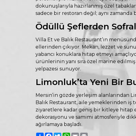
dokunuşlarıyla hazırlanmış özel tabaklarıyl
sadece bir restoran değil; aynı zamanda
Ödüllü Şeflerden Sofra
Villa Et ve Balık Restaurant’ın menüsünd
ellerinden çıkıyor. Mekan, lezzet ve su
yabancı konuklara hitap etmeyi amaçlıyo
ürünlerinin yanı sıra özel marine edilmiş
yelpazesi sunuyor.
Limonluk’ta Yeni Bir 
Mersin’in gözde yerleşim alanlarından L
Balık Restaurant, aile yemeklerinden iş t
ziyaretlere kadar geniş bir kitleye hitap 
dekorasyonu ve samimi atmosferiyle dik
ağırlamaya başladı.
Paylaş
Facebook
Twitter
WhatsApp
Email
Print