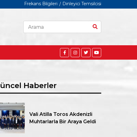
Frekans Bilgileri
Dinleyici Temsilcisi
üncel Haberler
Vali Atilla Toros Akdenizli
Muhtarlarla Bir Araya Geldi