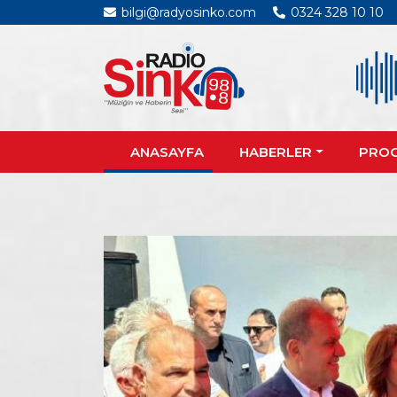
bilgi@radyosinko.com
0324 328 10 10
ANASAYFA
HABERLER
PRO