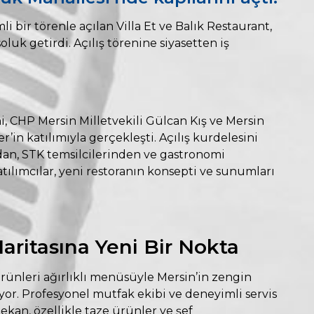
 bir törenle açılan Villa Et ve Balık Restaurant,
luk getirdi. Açılış törenine siyasetten iş
eni, CHP Mersin Milletvekili Gülcan Kış ve Mersin
in katılımıyla gerçekleşti. Açılış kurdelesini
ndan, STK temsilcilerinden ve gastronomi
atılımcılar, yeni restoranın konsepti ve sunumları
aritasına Yeni Bir Nokta
 ürünleri ağırlıklı menüsüyle Mersin’in zengin
or. Profesyonel mutfak ekibi ve deneyimli servis
kan, özellikle taze ürünler ve şef