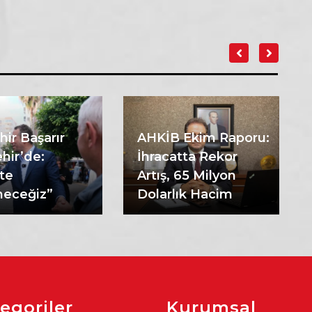
hir Başarır
AHKİB Ekim Raporu:
hir’de:
İhracatta Rekor
kte
Artış, 65 Milyon
eceğiz”
Dolarlık Hacim
egoriler
Kurumsal