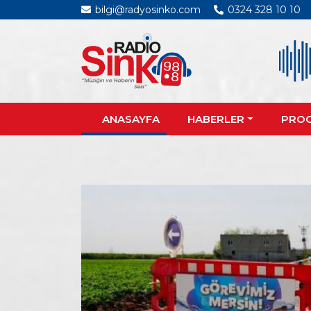
bilgi@radyosinko.com
0324 328 10 10
ANASAYFA
HABERLER
PRO