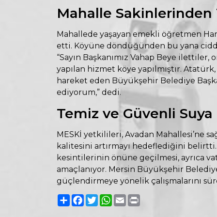
Mahalle Sakinlerinden
Mahallede yaşayan emekli öğretmen Har
etti. Köyüne döndüğünden bu yana ciddi 
“Sayın Başkanımız Vahap Beye ilettiler,
yapılan hizmet köye yapılmıştır. Atatürk, 
hareket eden Büyükşehir Belediye Başka
ediyorum,” dedi.
Temiz ve Güvenli Suya 
MESKİ yetkilileri, Avadan Mahallesi’ne s
kalitesini artırmayı hedeflediğini belirt
kesintilerinin önüne geçilmesi, ayrıca v
amaçlanıyor. Mersin Büyükşehir Belediyes
güçlendirmeye yönelik çalışmalarını sü
Paylaş
Facebook
Twitter
WhatsApp
Email
Print