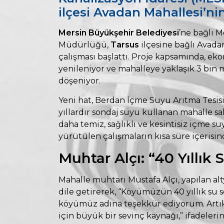
ilçesi Avadan Mahallesi’nin
Mersin Büyükşehir Belediyesi
’ne bağlı M
Müdürlüğü,
Tarsus
ilçesine bağlı Avada
çalışması başlattı. Proje kapsamında, 
yenileniyor ve mahalleye yaklaşık 3 bin
döşeniyor.
Yeni hat, Berdan İçme Suyu Arıtma Tesis
yıllardır sondaj suyu kullanan mahalle s
daha temiz, sağlıklı ve kesintisiz içme s
yürütülen çalışmaların kısa süre içeris
Muhtar Alçı: “40 Yıllı
Mahalle muhtarı Mustafa Alçı, yapılan 
dile getirerek, “Köyümüzün 40 yıllık s
köyümüz adına teşekkür ediyorum. Artık
için büyük bir sevinç kaynağı,” ifadelerin