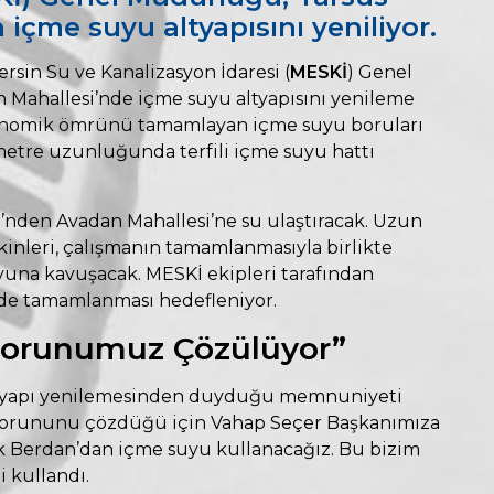
 içme suyu altyapısını yeniliyor.
ersin Su ve Kanalizasyon İdaresi (
MESKİ
) Genel
n Mahallesi’nde içme suyu altyapısını yenileme
ekonomik ömrünü tamamlayan içme suyu boruları
 metre uzunluğunda terfili içme suyu hattı
i’nden Avadan Mahallesi’ne su ulaştıracak. Uzun
akinleri, çalışmanın tamamlanmasıyla birlikte
uyuna kavuşacak. MESKİ ekipleri tarafından
inde tamamlanması hedefleniyor.
k Sorunumuz Çözülüyor”
altyapı yenilemesinden duyduğu memnuniyeti
u sorununu çözdüğü için Vahap Seçer Başkanımıza
 Berdan’dan içme suyu kullanacağız. Bu bizim
i kullandı.