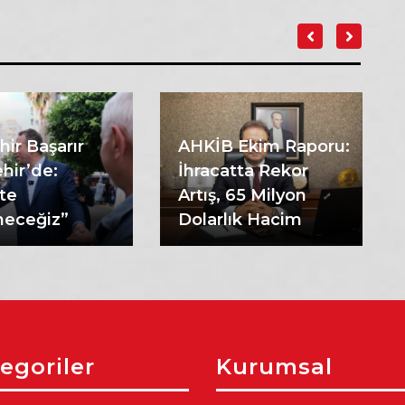
hir Başarır
AHKİB Ekim Raporu:
hir’de:
İhracatta Rekor
kte
Artış, 65 Milyon
eceğiz”
Dolarlık Hacim
egoriler
Kurumsal