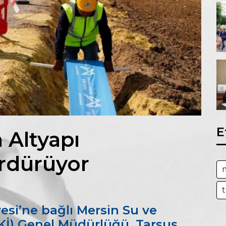
E
 Altyapı
ürdürüyor
esi’ne bağlı Mersin Su ve
Kİ) Genel Müdürlüğü, Tarsus