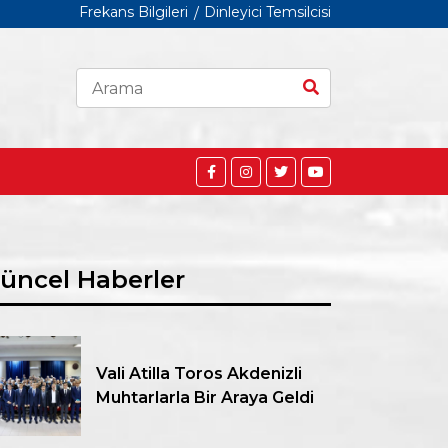
Frekans Bilgileri
Dinleyici Temsilcisi
üncel Haberler
Vali Atilla Toros Akdenizli
Muhtarlarla Bir Araya Geldi