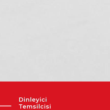
Akdeniz’de Üretimin
Mersin’in Yeni Tatil
Gücü: 400 Kadın
Trendi: Mercan
Kursiyer Kahvaltıda
Bilim Merkezi’ne
Bir Araya Geldi
Yoğun Akın
Dinleyici
Temsilcisi