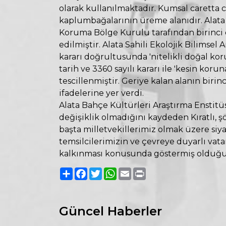
olarak kullanılmaktadır. Kumsal caretta 
kaplumbağalarının üreme alanıdır. Alata s
Koruma Bölge Kurulu tarafından birinci der
edilmiştir. Alata Sahili Ekolojik Bilimse
kararı doğrultusunda 'nitelikli doğal k
tarih ve 3360 sayılı kararı ile 'kesin koru
tescillenmiştir. Geriye kalan alanın biri
ifadelerine yer verdi.
Alata Bahçe Kültürleri Araştırma Enstitüs
değişiklik olmadığını kaydeden Kıratlı, ş
başta milletvekillerimiz olmak üzere siya
temsilcilerimizin ve çevreye duyarlı vat
kalkınması konusunda göstermiş olduğu bi
Paylaş
Facebook
Twitter
WhatsApp
Email
Print
Güncel Haberler