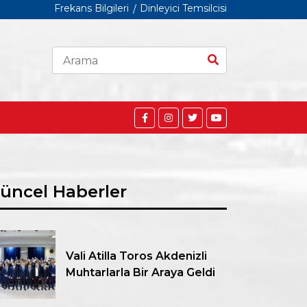
Frekans Bilgileri
Dinleyici Temsilcisi
üncel Haberler
Vali Atilla Toros Akdenizli
Muhtarlarla Bir Araya Geldi