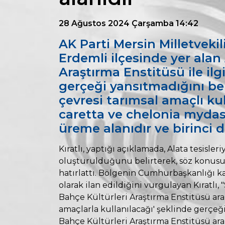
28 Ağustos 2024 Çarşamba 14:42
AK Parti Mersin Milletvekili
Erdemli ilçesinde yer alan
Araştırma Enstitüsü ile ilgi
gerçeği yansıtmadığını belir
çevresi tarımsal amaçlı ku
caretta ve chelonia myda
üreme alanıdır ve birinci d
Kıratlı, yaptığı açıklamada, Alata tesisle
oluşturulduğunu belirterek, söz konusu 
hatırlattı. Bölgenin Cumhurbaşkanlığı k
olarak ilan edildiğini vurgulayan Kıratlı
Bahçe Kültürleri Araştırma Enstitüsü arazi
amaçlarla kullanılacağı' şeklinde gerçeğ
Bahçe Kültürleri Araştırma Enstitüsü arazi