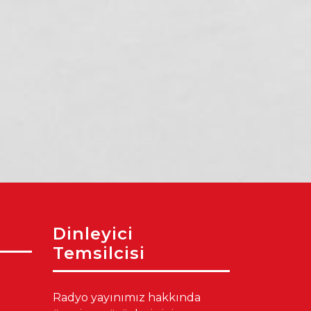
Akdeniz’de Üretimin
Mersin’in Yeni Tatil
Gücü: 400 Kadın
Trendi: Mercan
Kursiyer Kahvaltıda
Bilim Merkezi’ne
Bir Araya Geldi
Yoğun Akın
Dinleyici
Temsilcisi
Radyo yayınımız hakkında