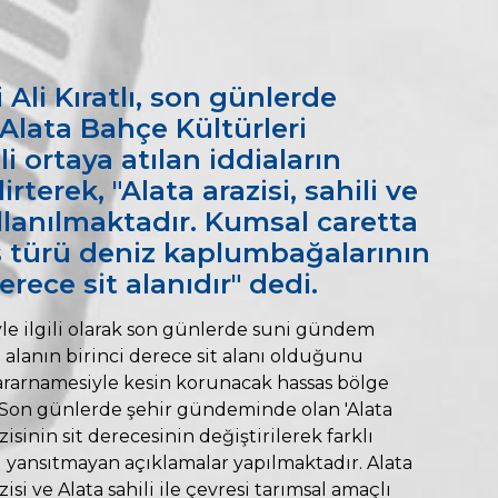
 Ali Kıratlı, son günlerde
 Alata Bahçe Kültürleri
li ortaya atılan iddiaların
terek, "Alata arazisi, sahili ve
llanılmaktadır. Kumsal caretta
s türü deniz kaplumbağalarının
erece sit alanıdır" dedi.
riyle ilgili olarak son günlerde suni gündem
alanın birinci derece sit alanı olduğunu
ararnamesiyle kesin korunacak hassas bölge
, "Son günlerde şehir gündeminde olan 'Alata
sinin sit derecesinin değiştirilerek farklı
i yansıtmayan açıklamalar yapılmaktadır. Alata
si ve Alata sahili ile çevresi tarımsal amaçlı