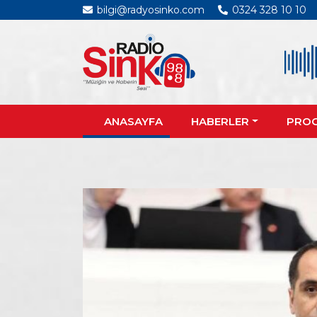
bilgi@radyosinko.com
0324 328 10 10
ANASAYFA
HABERLER
PRO