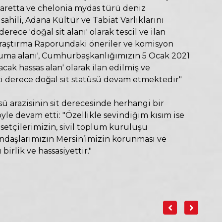
caretta ve chelonia mydas türü deniz
ahili, Adana Kültür ve Tabiat Varlıklarını
ece 'doğal sit alanı' olarak tescil ve ilan
l Araştırma Raporundaki öneriler ve komisyon
oruma alanı', Cumhurbaşkanlığımızın 5 Ocak 2021
nacak hassas alan' olarak ilan edilmiş ve
nci derece doğal sit statüsü devam etmektedir"
ü arazisinin sit derecesinde herhangi bir
öyle devam etti: "Özellikle sevindiğim kısım ise
setçilerimizin, sivil toplum kuruluşu
andaşlarımızın Mersin’imizin korunması ve
rlik ve hassasiyettir."