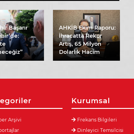
hir Başarır
AHKİB Ekim Raporu:
hir’de:
İhracatta Rekor
kte
Artış, 65 Milyon
eceğiz”
Dolarlık Hacim
egoriler
Kurumsal
er Arşivi
Frekans Bilgileri
ortajlar
Dinleyici Temsilcisi