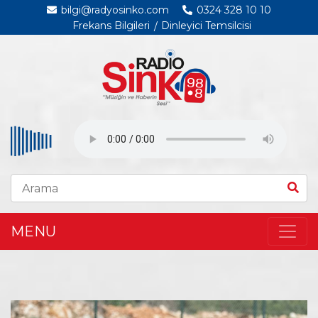
bilgi@radyosinko.com
0324 328 10 10
Frekans Bilgileri
Dinleyici Temsilcisi
MENU