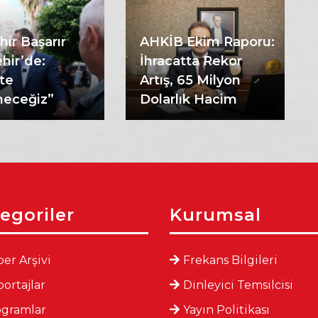
hir Başarır
AHKİB Ekim Raporu:
hir’de:
İhracatta Rekor
kte
Artış, 65 Milyon
eceğiz”
Dolarlık Hacim
egoriler
Kurumsal
er Arşivi
Frekans Bilgileri
ortajlar
Dinleyici Temsilcisi
ogramlar
Yayın Politikası