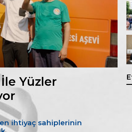
E
İle Yüzler
yor
en ihtiyaç sahiplerinin
uk