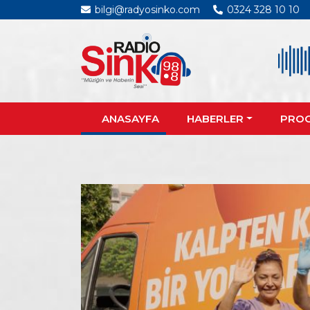
bilgi@radyosinko.com
0324 328 10 10
ANASAYFA
HABERLER
PRO