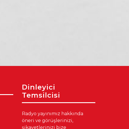
Akdeniz’de Üretimin
Mersin’in Yeni Tatil
Gücü: 400 Kadın
Trendi: Mercan
Kursiyer Kahvaltıda
Bilim Merkezi’ne
Bir Araya Geldi
Yoğun Akın
Dinleyici
Temsilcisi
Radyo yayınımız hakkında
öneri ve görüşlerinizi,
şikayetlerinizi bize