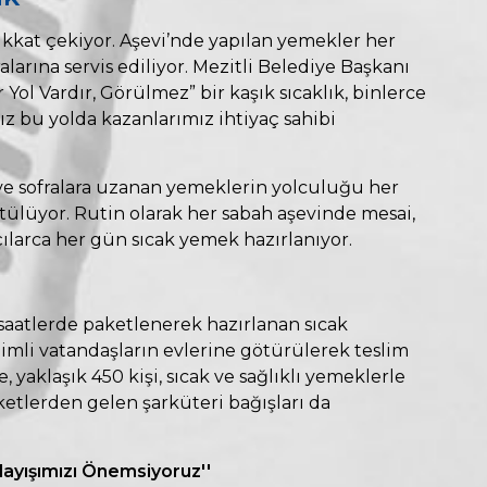
dikkat çekiyor. Aşevi’nde yapılan yemekler her
alarına servis ediliyor. Mezitli Belediye Başkanı
ol Vardır, Görülmez” bir kaşık sıcaklık, binlerce
 bu yolda kazanlarımız ihtiyaç sahibi
 ve sofralara uzanan yemeklerin yolculuğu her
ülüyor. Rutin olarak her sabah aşevinde mesai,
çılarca her gün sıcak yemek hazırlanıyor.
 saatlerde paketlenerek hazırlanan sıcak
nimli vatandaşların evlerine götürülerek teslim
, yaklaşık 450 kişi, sıcak ve sağlıklı yemeklerle
etlerden gelen şarküteri bağışları da
layışımızı Önemsiyoruz''