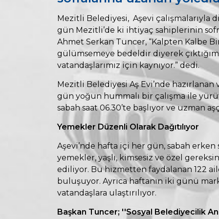
Mezitli Belediyesi, Aşevi çalışmalarıyla 
gün Mezitli’de ki ihtiyaç sahiplerinin sofr
Ahmet Serkan Tuncer, “Kalpten Kalbe Bir Y
gülümsemeye bedeldir diyerek çıktığımız
vatandaşlarımız için kaynıyor.” dedi.
Mezitli Belediyesi Aş Evi’nde hazırlanan
gün yoğun hummalı bir çalışma ile yürüt
sabah saat 06.30’te başlıyor ve uzman aş
Yemekler Düzenli Olarak Dağıtılıyor
Aşevi’nde hafta içi her gün, sabah erken
yemekler, yaşlı, kimsesiz ve özel gereksi
ediliyor. Bu hizmetten faydalanan 122 aile
buluşuyor. Ayrıca haftanın iki günü mark
vatandaşlara ulaştırılıyor.
Başkan Tuncer; ''Sosyal Belediyecilik An