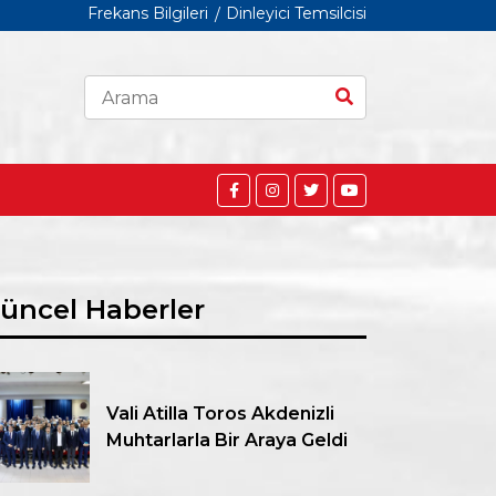
Frekans Bilgileri
Dinleyici Temsilcisi
üncel Haberler
Vali Atilla Toros Akdenizli
Muhtarlarla Bir Araya Geldi