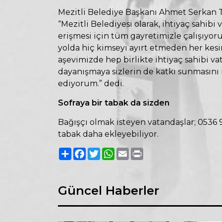
Mezitli Belediye Başkanı Ahmet Serkan 
“Mezitli Belediyesi olarak, ihtiyaç sahibi
erişmesi için tüm gayretimizle çalışıyoru
yolda hiç kimseyi ayırt etmeden her kes
aşevimizde hep birlikte ihtiyaç sahibi va
dayanışmaya sizlerin de katkı sunmasını 
ediyorum.” dedi.
Sofraya bir tabak da sizden
Bağışçı olmak isteyen vatandaşlar; 0536 9
tabak daha ekleyebiliyor.
Paylaş
Facebook
Twitter
WhatsApp
Email
Print
Güncel Haberler