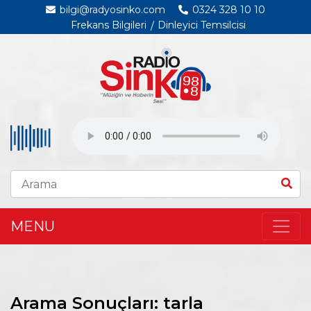
bilgi@radyosinko.com
0324 328 10 10
Frekans Bilgileri
Dinleyici Temsilcisi
MENU
Arama Sonuçları: tarla