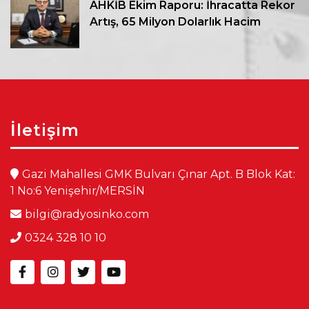
AHKİB Ekim Raporu: İhracatta Rekor
Artış, 65 Milyon Dolarlık Hacim
İletişim
Gazi Mahallesi GMK Bulvarı Çınar Apt. B Blok Kat:
1 No:6 Yenişehir/MERSİN
bilgi@radyosinko.com
0324 328 10 10