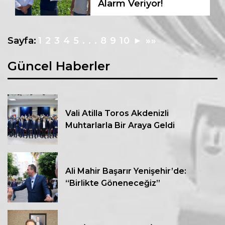
Alarm Veriyor!
Sayfa:
1
2
3
4
5
. . .
8
9
10
►
»»
Güncel Haberler
Vali Atilla Toros Akdenizli
Muhtarlarla Bir Araya Geldi
Ali Mahir Başarır Yenişehir’de:
“Birlikte Göneneceğiz”