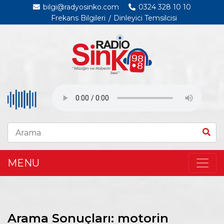
bilgi@radyosinko.com
0324 328 10 10
Frekans Bilgileri
Dinleyici Temsilcisi
MENU
Arama Sonuçları: motorin