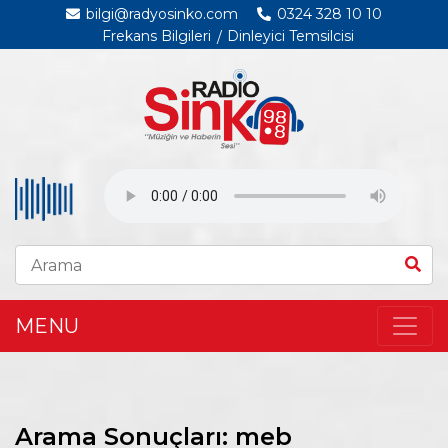
bilgi@radyosinko.com
0324 328 10 10
Frekans Bilgileri
Dinleyici Temsilcisi
MENU
Arama Sonuçları: meb