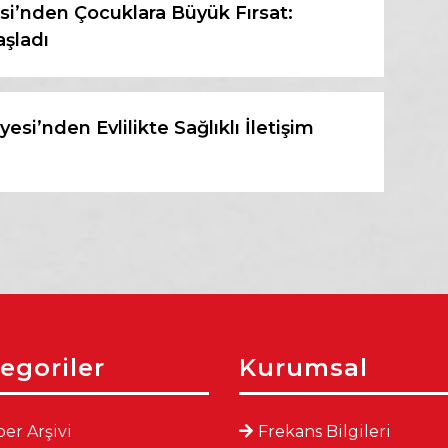
esi’nden Çocuklara Büyük Fırsat:
aşladı
esi’nden Evlilikte Sağlıklı İletişim
egoriler
Kurumsal
er Arşivi
Frekans Bilgileri