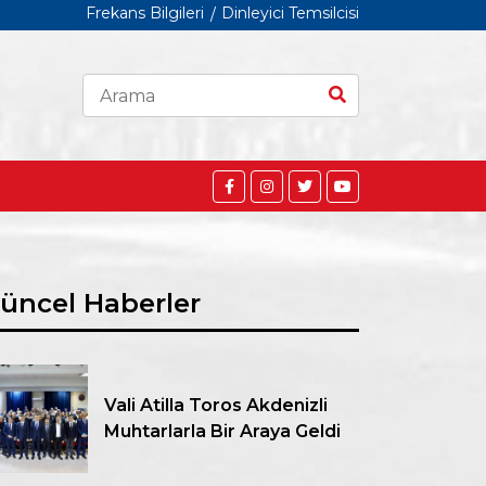
Frekans Bilgileri
Dinleyici Temsilcisi
üncel Haberler
Vali Atilla Toros Akdenizli
Muhtarlarla Bir Araya Geldi