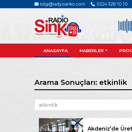
bilgi@radyosinko.com
0324 328 10 10
ANASAYFA
HABERLER
PRO
Arama Sonuçları: etkinlik
Akdeniz’de Üret