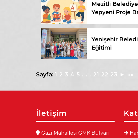
Mezitli Belediy
Yepyeni Proje B
Yenişehir Belediy
Eğitimi
Sayfa:
1
2
3
4
5
. . .
21
22
23
►
»»
İletişim
Kat
Gazi Mahallesi GMK Bulvarı
Hab