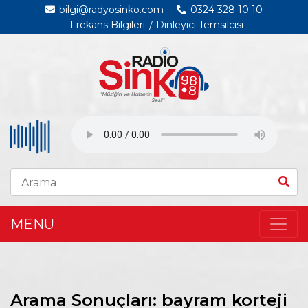
bilgi@radyosinko.com
0324 328 10 10
Frekans Bilgileri
Dinleyici Temsilcisi
MENU
Arama Sonuçları: bayram korteji